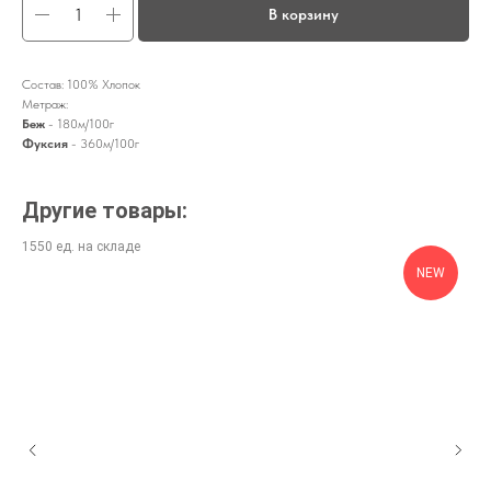
В корзину
Состав: 100% Хлопок
Метраж:
Беж
- 180м/100г
Фуксия
- 360м/100г
Другие товары:
NEW