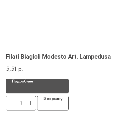
Filati Biagioli Modesto Art. Lampedusa
L
5,51
р.
18
Подробнее
В корзину