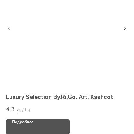
Luxury Selection By.Ri.Go. Art. Kashcot
Ca
4,3
р.
15
/
1 g
Подробнее