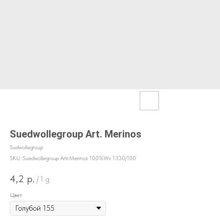
Suedwollegroup Art. Merinos
Sudwollegroup
SKU:
Suedwollegroup Artr.Merinos 100%Wv 1330/100
4,2
р.
/
1 g
Цвет