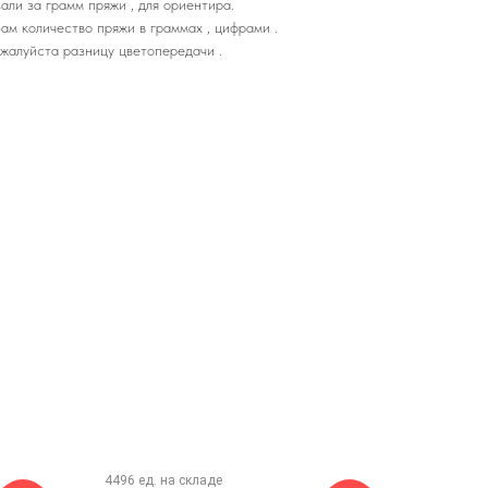
али за грамм пряжи , для ориентира.
ам количество пряжи в граммах , цифрами .
жалуйста разницу цветопередачи .