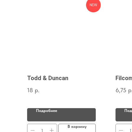
NEW
Todd & Duncan
Filcom
18
р.
6,75
р
Подробнее
Под
В корзину