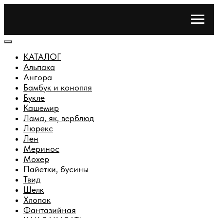
КАТАЛОГ
Альпака
Ангора
Бамбук и конопля
Букле
Кашемир
Лама, як, верблюд
Люрекс
Лен
Меринос
Мохер
Пайетки, бусины
Твид
Шелк
Хлопок
Фантазийная