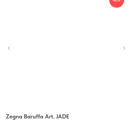
NEW
Zegna Baruffa Art. JADE
To
Оди