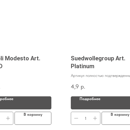
li Modesto Art.
Suedwollegroup Art.
D
Platinum
Артикул полностью подтвержденн
составом пряжи
.
4,9
р.
робнее
Подробнее
В корзину
В корзину