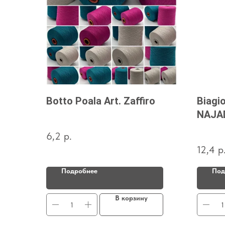
Botto Poala Art. Zaffiro
Biagio
NAJA
6,2
р.
12,4
р
Подробнее
Под
В корзину