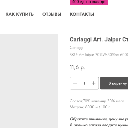
КАК КУПИТЬ
ОТЗЫВЫ
КОНТАКТЫ
Cariaggi Art. Jaipur
Cariaggi
SKU:
Art.Jaipur 70%Ws30%se 600
11,6
р.
В корзину
Состав:70% кашемир 30% шелк
Метраж: 6000 м / 100 г
Обратите внимание, цену мы ук
В окошко заказа вводите нужн